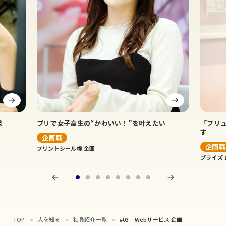
発
プリで女子高生の
“かわいい！”を叶えたい
「フリ
す
企画職
企画職
プリントシール機 企画
プライズ 
TOP
人を知る
社員紹介一覧
#03｜Webサービス 企画