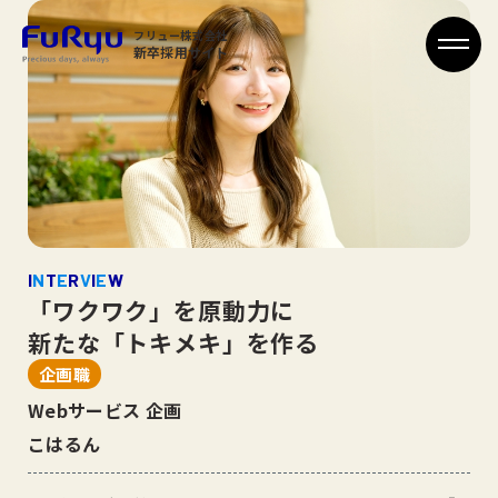
フリュー株式会社
新卒採用サイト
I
N
T
E
R
V
I
E
W
「ワクワク」を原動力に
新たな「トキメキ」を作る
企画職
Webサービス 企画
こはるん