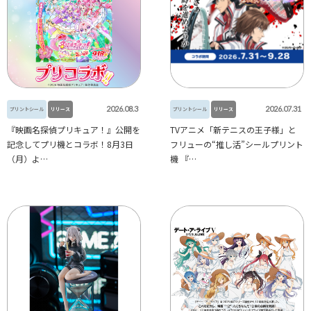
2026.08.3
2026.07.31
プリントシール
リリース
プリントシール
リリース
『映画名探偵プリキュア！』公開を
TVアニメ「新テニスの王子様」と
記念してプリ機とコラボ！8月3日
フリューの“推し活”シールプリント
（月）よ…
機 『…