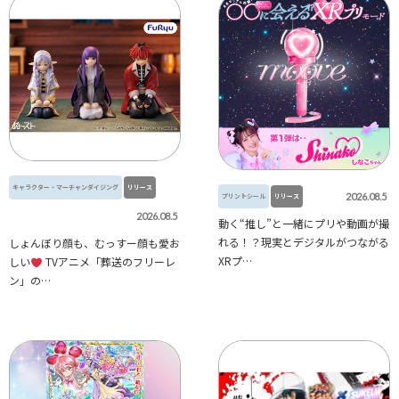
キャラクター・マーチャンダイジング
リリース
2026.08.5
プリントシール
リリース
2026.08.5
動く“推し”と一緒にプリや動画が撮
れる！？現実とデジタルがつながる
しょんぼり顔も、むっすー顔も愛お
XRプ…
しい
TVアニメ「葬送のフリーレ
ン」の…