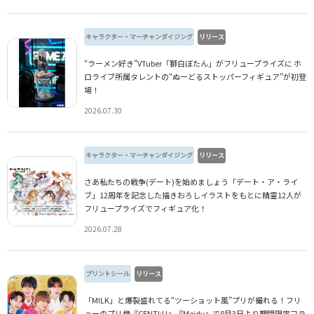
キャラクター・マーチャンダイジング
リリース
“ラーメン好き”VTuber「獅白ぼたん」がフリュープライズに ホ
ロライブ所属タレントの“ぬーどるストッパーフィギュア”が初登
場！
2026.07.30
キャラクター・マーチャンダイジング
リリース
さあ――私たちの戦争(デート)を始めましょう「デート・ア・ライ
ブ」12周年を記念した描きおろしイラストをもとに精霊12人が
フリュープライズでフィギュア化！
2026.07.28
プリントシール
リリース
「M!LK」と爆裂盛れてる“ツーショット風”プリが撮れる！フリ
ューのプリ機『CENTI:U』『Meidy』で8月3日より期間限定コラ