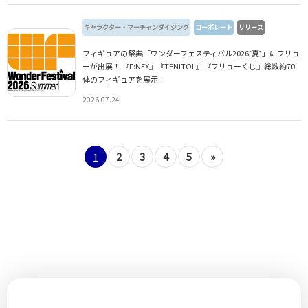
キャラクター・マーチャンダイジング
コーポレート
リリース
フィギュアの祭典「ワンダーフェスティバル2026[夏]」にフリュ
ーが出展！ 『F:NEX』『TENITOL』『フリューくじ』総数約70
体のフィギュアを展示！
2026.07.24
2
3
4
5
»
1