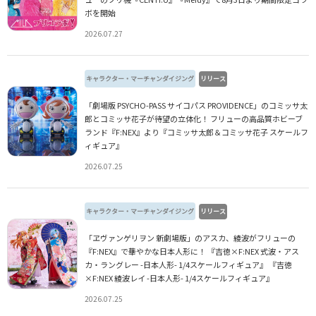
ボを開始
2026.07.27
キャラクター・マーチャンダイジング
リリース
「劇場版 PSYCHO-PASS サイコパス PROVIDENCE」のコミッサ太
郎とコミッサ花子が待望の立体化！ フリューの高品質ホビーブ
ランド『F:NEX』より『コミッサ太郎＆コミッサ花子 スケールフ
ィギュア』
2026.07.25
キャラクター・マーチャンダイジング
リリース
「ヱヴァンゲリヲン 新劇場版」のアスカ、綾波がフリューの
『F:NEX』で華やかな日本人形に！ 『吉徳×F:NEX 式波・アス
カ・ラングレー -日本人形- 1/4スケールフィギュア』 『吉徳
×F:NEX 綾波レイ -日本人形- 1/4スケールフィギュア』
2026.07.25