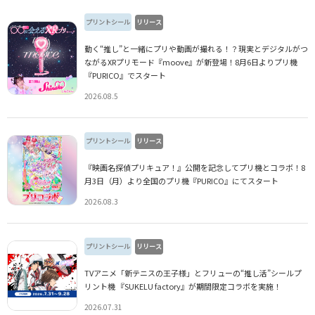
プリントシール
リリース
動く“推し”と一緒にプリや動画が撮れる！？現実とデジタルがつ
ながるXRプリモード『moove』が新登場！8月6日よりプリ機
『PURICO』でスタート
2026.08.5
プリントシール
リリース
『映画名探偵プリキュア！』公開を記念してプリ機とコラボ！8
月3日（月）より全国のプリ機『PURICO』にてスタート
2026.08.3
プリントシール
リリース
TVアニメ「新テニスの王子様」とフリューの“推し活”シールプ
リント機 『SUKELU factory』が期間限定コラボを実施！
2026.07.31