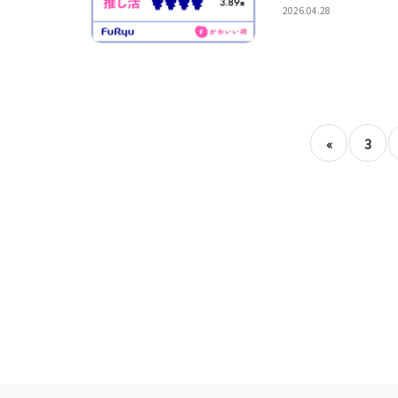
2026.04.28
«
3