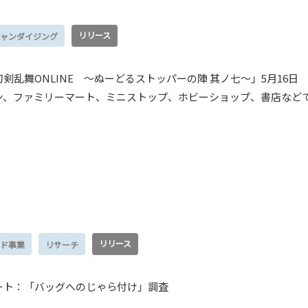
リリース
ャンダイジング
剣乱舞ONLINE ～ぬーどるストッパーの陣 其ノ七～」5月16日
ン、ファミリーマート、ミニストップ、ホビーショップ、書店など
リリース
ド事業
リサーチ
ート：「バッグへのじゃら付け」調査