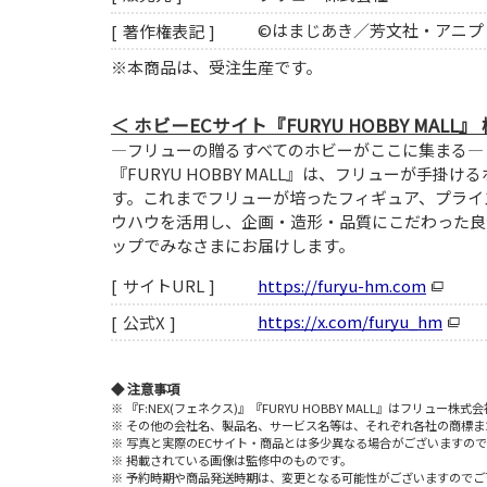
©はまじあき／芳文社・アニプ
著作権表記
※本商品は、受注生産です。
ホビーECサイト『FURYU HOBBY MALL』
―フリューの贈るすべてのホビーがここに集まる―
『FURYU HOBBY MALL』は、フリューが手
す。これまでフリューが培ったフィギュア、プライ
ウハウを活用し、企画・造形・品質にこだわった良
ップでみなさまにお届けします。
https://furyu-hm.com
サイトURL
https://x.com/furyu_hm
公式X
注意事項
『F:NEX(フェネクス)』『FURYU HOBBY MALL』はフリュー
その他の会社名、製品名、サービス名等は、それぞれ各社の商標ま
写真と実際のECサイト・商品とは多少異なる場合がございますの
掲載されている画像は監修中のものです。
予約時期や商品発送時期は、変更となる可能性がございますのでご