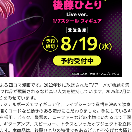
る四コマ漫画です。2022年秋に放送されたTVアニメが話題を集
オフ作品が展開されるなど高い人気を維持しています。2025年2月に
がりをみせています。
オリジナルポーズでフィギュア化。ライブシーンで覚悟を決めて演奏
描くコードなど動きのある造形にこだわりました。手にしているギ
を採用。ピック、髪留め、ローファーなどの小物にいたるまで丁寧
、ギターアンプ、スピーカー、トラスといったオブジェクトを立体
ます。本商品は、後藤ひとりの特徴でもあるどこか不安げな表情と