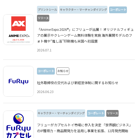
プリントシール
キャラクター・マーチャンダイジング
コーポレート
リリース
「Anime Expo 2026®」にフリューが出展！ オリジナルフィギュ
アの展示やクレーンゲーム無料体験を実施 海外展開モデルのフ
ォト機や“推し活”印刷機も米国へ初設置
2026.07.1
コーポレート
お知らせ
社外取締役の交代および新経営体制に関するお知らせ
2026.06.23
キャラクター・マーチャンダイジング
コーポレート
リリース
フリューがカプセルトイ市場に参入を決定 「世界観ビジネス」
のIP獲得力・商品開発力を活用し事業を拡張、12月発売開始