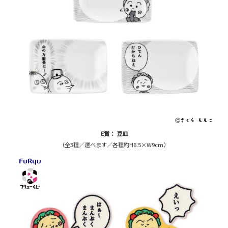
E賞： 豆皿
（全3種／選べます／各種約H6.5×W9cm）