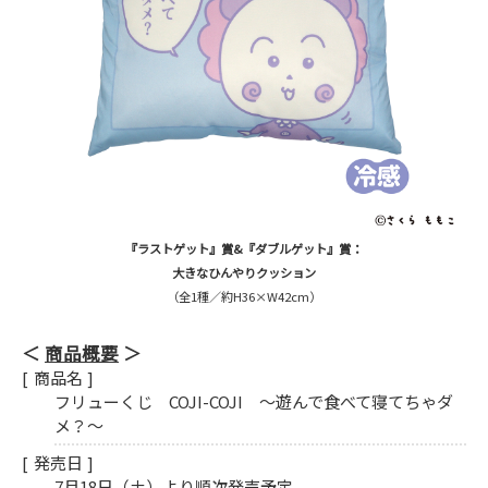
『ラストゲット』賞&『ダブルゲット』賞：
大きなひんやりクッション
（全1種／約H36×W42cm）
商品概要
商品名
フリューくじ COJI-COJI 〜遊んで食べて寝てちゃダ
メ？〜
発売日
7月18日（土）より順次発売予定