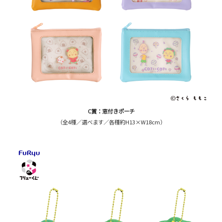
C賞：窓付きポーチ
（全4種／選べます／各種約H13×W18cm）