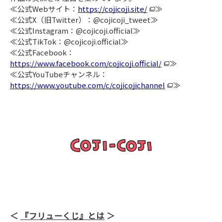
≪公式Webサイト：
https://cojicoji.site/
≫
≪公式X（旧Twitter）：@cojicoji_tweet≫
≪公式Instagram：@cojicoji.official≫
≪公式TikTok：@cojicoji.official≫
≪公式Facebook：
https://www.facebook.com/cojicoji.official/
≫
≪公式YouTubeチャンネル：
https://www.youtube.com/c/cojicojichannel
≫
『フリューくじ』とは