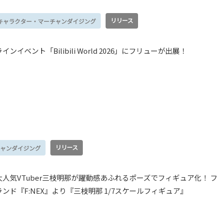
リリース
キャラクター・マーチャンダイジング
イベント「Bilibili World 2026」にフリューが出展！
リリース
ャンダイジング
人気VTuber三枝明那が躍動感あふれるポーズでフィギュア化！ 
ンド『F:NEX』より『三枝明那 1/7スケールフィギュア』