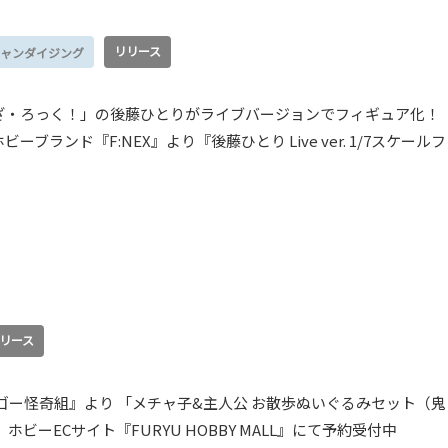
リリース
ャンダイジング
ざ・ろっく！」の後藤ひとりがライブバージョンでフィギュア化！
ブランド『F:NEX』より『後藤ひとり Live ver. 1/7スケールフ
リース
ゴー怪奇組』より 「メチャ子&主人公 お散歩ぬいぐるみセット（鬼
ホビーECサイト『FURYU HOBBY MALL』にて予約受付中