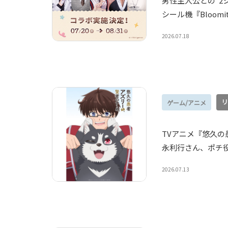
男性主人公との”2
シール機『Bloom
2026.07.18
リ
ゲーム/アニメ
TVアニメ『悠久の
永利行さん、ポチ
2026.07.13