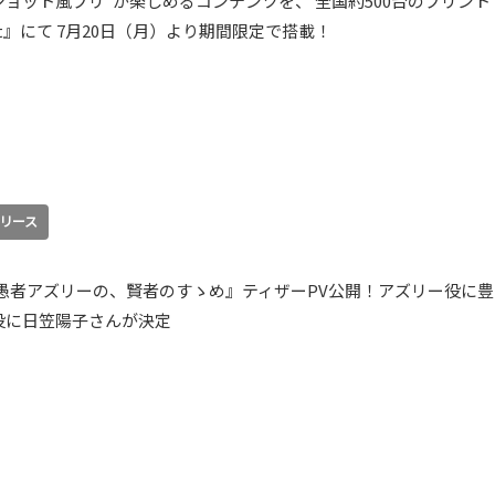
ショット風プリ”が楽しめるコンテンツを、 全国約500台のプリント
it』にて 7月20日（月）より期間限定で搭載！
リース
愚者アズリーの、賢者のすゝめ』ティザーPV公開！アズリー役に豊
役に日笠陽子さんが決定