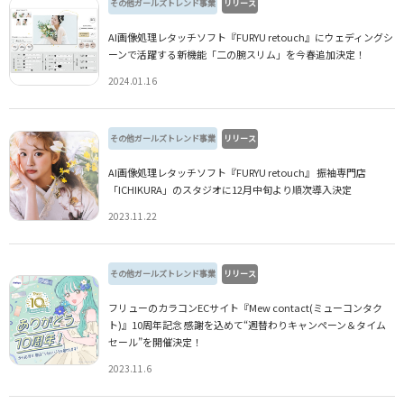
その他ガールズトレンド事業
リリース
AI画像処理レタッチソフト『FURYU retouch』にウェディングシ
ーンで活躍する新機能「二の腕スリム」を今春追加決定！
2024.01.16
その他ガールズトレンド事業
リリース
AI画像処理レタッチソフト『FURYU retouch』 振袖専門店
「ICHIKURA」のスタジオに12月中旬より順次導入決定
2023.11.22
その他ガールズトレンド事業
リリース
フリューのカラコンECサイト『Mew contact(ミューコンタク
ト)』10周年記念 感謝を込めて“週替わりキャンペーン＆タイム
セール”を開催決定！
2023.11.6