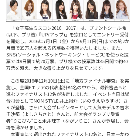
「女子高生ミスコン2016‐2017」は、プリントシール機
(以下、プリ機)『UP(アップ)』を窓口としてエントリー受付
を開始し、2016年7月1日（金）から9月11日(日)までの約2か
月間で35万人を超える応募数を獲得いたしました。また、
SNS(ソーシャル・ネットワーキング・サービス)を使った投
票では9日間で約70万票、プリ機での投票数は45日間で約40
万票を超え、大きな盛り上がりを見せています。
この度2016年12月10日(土)に「地方ファイナル審査」を実
施し、全国6エリアの代表者計84名の中から、最終審査へと
進むファイナリスト12名が決定しました。イベント当日は総
合司会としてNON STYLE 井上裕介（いのうえゆうすけ）さ
んが登壇、さらに大会プレゼンターとして人気モデルの吉木
千沙都（よしきちさと）さんと、前大会グランプリ受賞
者”りこぴん”こと永井理子（ながいりこ）さんが登場し、会
場を沸かせました。
本審査にて選出されたファイナリスト12名と、日本一かわ