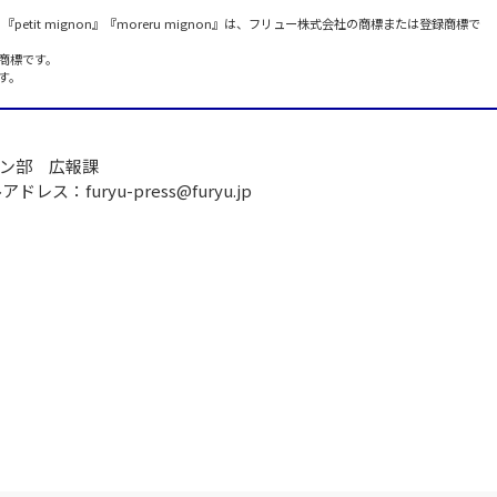
ゴ）』『petit mignon』『moreru mignon』は、フリュー株式会社の商標または登録商標で
商標です。
す。
ン部 広報課
ドレス：furyu-press@furyu.jp