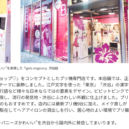
い”を表現した『girls mignon』渋谷店
のプリショップ♡」をコンセプトとしたプリ機専門店です。本店舗では、正
をテーマに装飾しました。江戸文字を使った「東京」「渋谷」の漢字
流行語など様々な日本ならではの要素をデザイン。ビビットピンクで
表現し、流行の発信地・渋谷にふさわしい外観に仕上げました。プリ
のもおすすめです。店内には最新プリ機9台に加え、メイク直しが
駐在してヘアアイロンの貸出しを行い、居心地のよい環境でプリ撮
ャパニーズかわいい”を渋谷から国内外に発信してまいります。