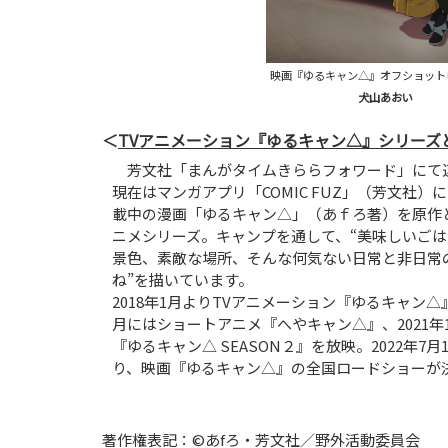
映画『ゆるキャン△』オフショット
犬山あおい
TVアニメーション『ゆるキャン△』シリーズ
芳文社「まんがタイムきららフォワード」にて
現在はマンガアプリ「COMIC FUZ」（芳文社）
載中の漫画「ゆるキャン△」（あｆろ著）を原作と
ニメシリーズ。キャンプを通して、“美味しいご
景色、素敵な場所、そんな何気ない日常と非日常
ね”を描いています。
2018年1月よりTVアニメーション『ゆるキャン△』
月にはショートアニメ『へやキャン△』、2021年
『ゆるキャン△ SEASON２』を放映。2022年7
り、映画『ゆるキャン△』の全国ロードショーが
著作権表記：©あfろ・芳文社／野外活動委員会