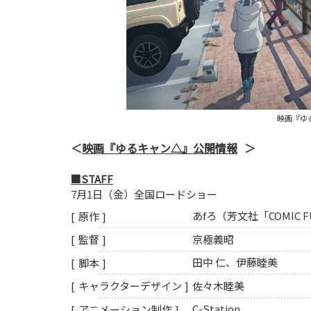
映画『ゆ
映画『ゆるキャン△』公開情報
■STAFF
7月1日（金）全国ロードショー
あfろ（芳文社「COMIC 
原作
京極義昭
監督
田中 仁、伊藤睦美
脚本
佐々木睦美
キャラクターデザイン
C-Station
アニメーション制作