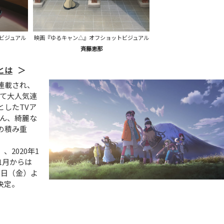
ビジュアル
映画『ゆるキャン△』オフショットビジュアル
斉藤恵那
とは
連載され、
にて大人気連
したTVア
はん、綺麗な
の積み重
、2020年1
1月からは
月1日（金）よ
決定。