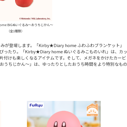
ry home BIGぬいぐるみ～おうちじかん～
（全1種類）
登場します。「Kirby★Diary home ふわふわブランケット」
り。「Kirby★Diary home ぬいぐるみこものいれ」は、カ
片付けも楽しくなるアイテムです。そして、メガネをかけたカービ
ぬいぐるみ～おうちじかん～」は、ゆったりとしたおうち時間をより特別なも