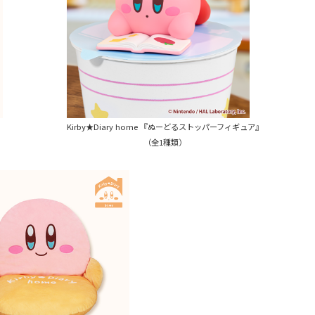
Kirby★Diary home 『ぬーどるストッパーフィギュア』
（全1種類）