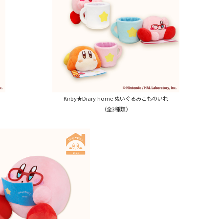
Kirby★Diary home ぬいぐるみこものいれ
（全3種類）