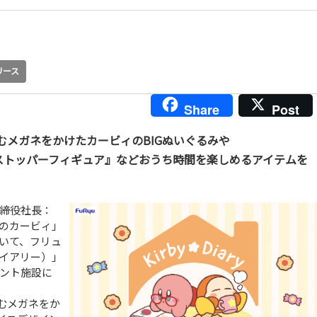
リース
Share
Post
むメガネをかけたカービィのBIGぬいぐるみや
ストッパーフィギュア』などおうち時間を楽しめるアイテムを
締役社長：
のカービィ」
いて、フリュ
ダイアリー）」
メント施設に
むメガネをか