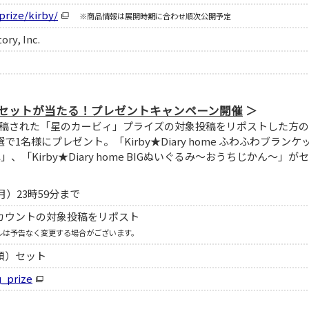
prize/kirby/
※商品情報は展開時期に合わせ順次公開予定
ory, Inc.
me豪華セットが当たる！プレゼントキャンペーン開催
）で投稿された「星のカービィ」プライズの対象投稿をリポストした方の
名様にプレゼント。「Kirby★Diary home ふわふわブランケ
れ」、「Kirby★Diary home BIGぬいぐるみ～おうちじかん～」がセ
月）23時59分まで
カウントの対象投稿をリポスト
ルは予告なく変更する場合がございます。
類）セット
u_prize