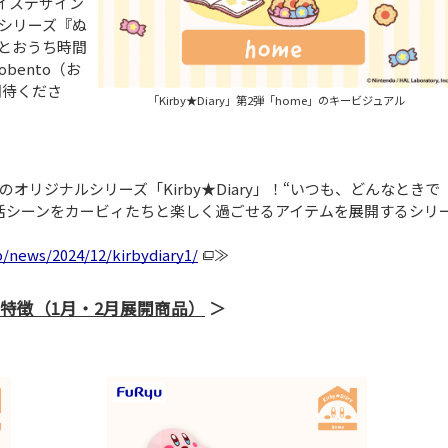
イスデザイン
シリーズ『ぬ
とおうち時間
bento（お
期待くださ
「Kirby★Diary」第2弾「home」のキービジュアル
リジナルシリーズ「Kirby★Diary」！“いつも、どんなときで
活シーンをカービィたちと楽しく過ごせるアイテムを展開するシリ
p/news/2024/12/kirbydiary1/
≫
me」特徴（1月・2月展開商品）