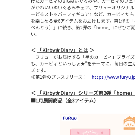
けたカービィのBIGぬいぐるみや、カービィのフェ
がかわいいぬいぐるみチェア、フリューオリジナル
ーどるストッパーフィギュア』など、カービィたち
を楽しめる全6アイテムをお届けします。第1弾の「o
べんとう）」に続き、第2弾の「home」にぜひご
い。
「Kirby★Diary」とは
フリューがお届けする「星のカービィ」プライズのオ
も、カービィといっしょ★”をテーマに、毎日の生
ズです。
≪第1弾のプレスリリース：
https://www.furyu.j
「Kirby★Diary」シリーズ第2弾「ho
■1月展開商品（全3アイテム）