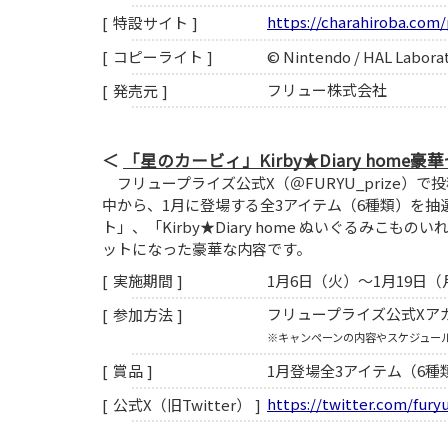
https://charahiroba.com/
特設サイト
© Nintendo / HAL Laborat
コピーライト
フリュー株式会社
発売元
「星のカービィ」Kirby★Diary ho
フリュープライズ公式X（＠FURYU_prize
中から、1月に登場する全3アイテム（6種類）を抽選で1
ト」、「Kirby★Diary home ぬいぐるみこものい
ットになった豪華な内容です。
1月6日（火）～1月19日（
実施期間
フリュープライズ公式Xア
参加方法
※キャンペーンの内容やスケジュー
1月登場全3アイテム（6種
賞品
https://twitter.com/fury
公式X（旧Twitter）