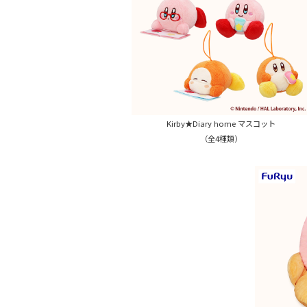
Kirby★Diary home マスコット
（全4種類）