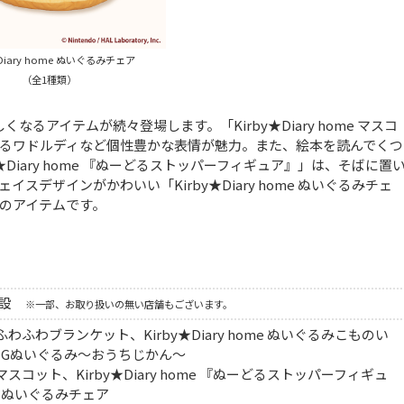
★Diary home ぬいぐるみチェア
（全1種類）
るアイテムが続々登場します。「Kirby★Diary home マスコ
るワドルディなど個性豊かな表情が魅力。また、絵本を読んでくつ
Diary home 『ぬーどるストッパーフィギュア』」は、そばに置
デザインがかわいい「Kirby★Diary home ぬいぐるみチェ
のアイテムです。
施設
※一部、お取り扱いの無い店舗もございます。
ome ふわふわブランケット、Kirby★Diary home ぬいぐるみこものい
me BIGぬいぐるみ～おうちじかん～
ome マスコット、Kirby★Diary home 『ぬーどるストッパーフィギュ
ome ぬいぐるみチェア