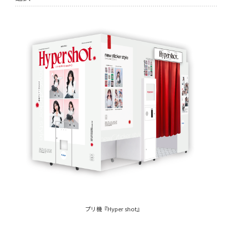
プリ機『Hyper shot』