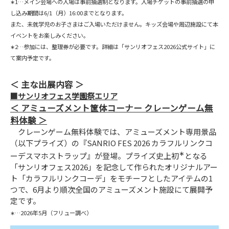
∗1…メイン会場への入場は事前抽選制となります。入場チケットの事前抽選の申
し込み期間は6/1（月）16:00までとなります。
また、未就学児のお子さまはご入場いただけません。キッズ会場や周辺施設にて本
イベントをお楽しみください。
∗2…参加には、整理券が必要です。詳細は「サンリオフェス2026公式サイト」に
て案内予定です。
主な出展内容
■サンリオフェス学園祭エリア
アミューズメント筐体コーナー クレーンゲーム無
料体験
クレーンゲーム無料体験では、アミューズメント専用景品
（以下プライズ）の『SANRIO FES 2026 カラフルリンクコ
∗
ーデスマホストラップ』が登場。プライズ史上初
となる
「サンリオフェス2026」を記念して作られたオリジナルアー
ト「カラフルリンクコーデ」をモチーフとしたアイテムの1
つで、6月より順次全国のアミューズメント施設にて展開予
定です。
∗…2026年5月（フリュー調べ）