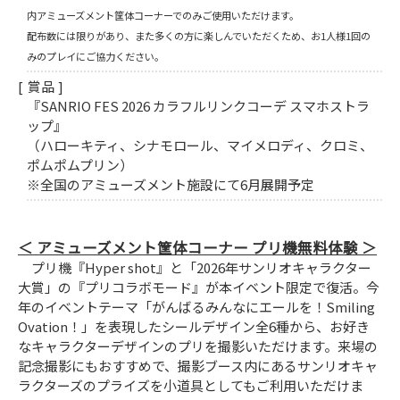
内アミューズメント筐体コーナーでのみご使用いただけます。
配布数には限りがあり、また多くの方に楽しんでいただくため、お1人様1回の
みのプレイにご協力ください。
賞品
『SANRIO FES 2026 カラフルリンクコーデ スマホストラ
ップ』
（ハローキティ、シナモロール、マイメロディ、クロミ、
ポムポムプリン）
※全国のアミューズメント施設にて6月展開予定
アミューズメント筐体コーナー プリ機無料体験
プリ機『Hyper shot』と「2026年サンリオキャラクター
大賞」の『プリコラボモード』が本イベント限定で復活。今
年のイベントテーマ「がんばるみんなにエールを！Smiling
Ovation！」を表現したシールデザイン全6種から、お好き
なキャラクターデザインのプリを撮影いただけます。来場の
記念撮影にもおすすめで、撮影ブース内にあるサンリオキャ
ラクターズのプライズを小道具としてもご利用いただけま