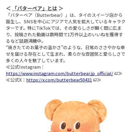
「バターベア」とは
「バターベア（Butterbear）」は、タイのスイーツ店から
誕生し、SNSを中心にアジアで人気を拡大しているキャラク
ターです。特にTikTokでは、その愛らしさが瞬く間に広ま
り、投稿された動画は数時間で1万件以上のいいねを獲得す
るなど話題沸騰中。
“焼きたてのお菓子の温かさ”のような、日常のささやかな幸
せを届ける存在として生まれ、柔らかな雰囲気と愛らしさで
多くの人々を魅了しています。
≪公式Instagram：
https://www.instagram.com/butterbear.jp_official/
≫
≪公式X：
https://x.com/butterbear50431
≫