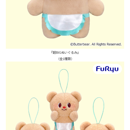
『超BIGぬいぐるみ』
（全1種類）