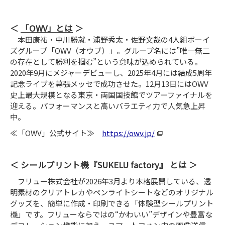
「OWV」とは
本田康祐・中川勝就・浦野秀太・佐野文哉の4人組ボーイ
ズグループ「OWV（オウブ）」。グループ名には”唯一無二
の存在として勝利を掴む”という意味が込められている。
2020年9月にメジャーデビューし、2025年4月には結成5周年
記念ライブを幕張メッセで成功させた。12月13日にはOWV
史上最大規模となる東京・両国国技館でツアーファイナルを
迎える。パフォーマンスと高いバラエティ力で人気急上昇
中。
≪「OWV」公式サイト≫
https://owv.jp/
シールプリント機『SUKELU factory』 とは
フリュー株式会社が2026年3月より本格展開している、透
明素材のクリアトレカやペンライトシートなどのオリジナル
グッズを、簡単に作成・印刷できる「体験型シールプリント
機」です。フリューならではの“かわいい”デザインや豊富な