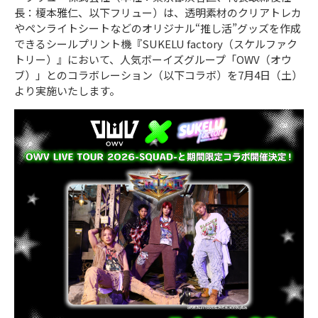
長：榎本雅仁、以下フリュー）は、透明素材のクリアトレカ
やペンライトシートなどのオリジナル“推し活”グッズを作成
できるシールプリント機『SUKELU factory（スケルファク
トリー）』において、人気ボーイズグループ「OWV（オウ
ブ）」とのコラボレーション（以下コラボ）を7月4日（土）
より実施いたします。