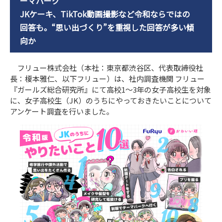
ーマパーク
JKケーキ、TikTok動画撮影など令和ならではの
回答も。“思い出づくり”を重視した回答が多い傾
向か
フリュー株式会社（本社：東京都渋谷区、代表取締役社
長：榎本雅仁、以下フリュー）は、社内調査機関 フリュー
『ガールズ総合研究所』にて高校1～3年の女子高校生を対象
に、女子高校生（JK）のうちにやっておきたいことについて
アンケート調査を行いました。